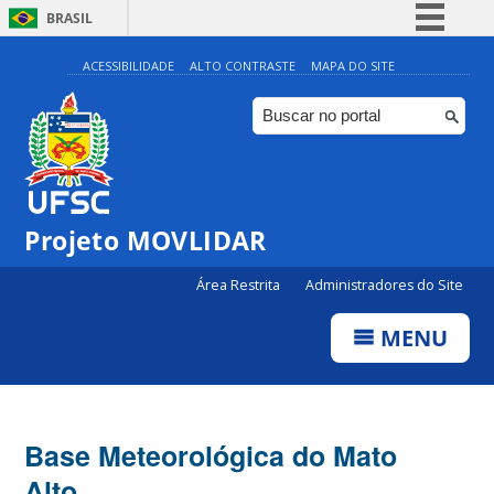
BRASIL
Simplifique!
ACESSIBILIDADE
ALTO CONTRASTE
MAPA DO SITE
Comunica BR
Participe
Acesso à informação
Legislação
Projeto MOVLIDAR
Canais
Área Restrita
Administradores do Site
MENU
Base Meteorológica do Mato
Alto