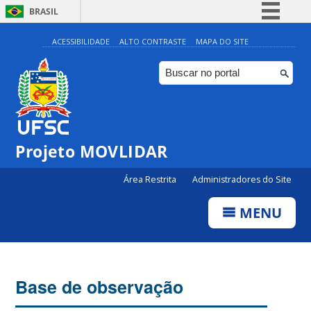
BRASIL
Simplifique!
ACESSIBILIDADE
ALTO CONTRASTE
MAPA DO SITE
Comunica BR
Participe
Acesso à informação
Legislação
Projeto MOVLIDAR
Canais
Área Restrita
Administradores do Site
MENU
Base de observação