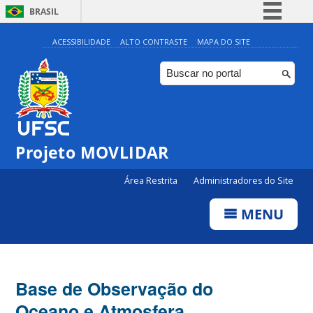
BRASIL
Simplifique!
ACESSIBILIDADE
ALTO CONTRASTE
MAPA DO SITE
Comunica BR
Participe
Acesso à informação
Legislação
Projeto MOVLIDAR
Canais
Área Restrita
Administradores do Site
MENU
Base de Observação do
Oceano e Atmosfera