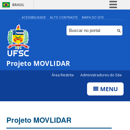
BRASIL
Simplifique!
ACESSIBILIDADE
ALTO CONTRASTE
MAPA DO SITE
Comunica BR
Participe
Acesso à informação
Legislação
Projeto MOVLIDAR
Canais
Área Restrita
Administradores do Site
MENU
Projeto MOVLIDAR