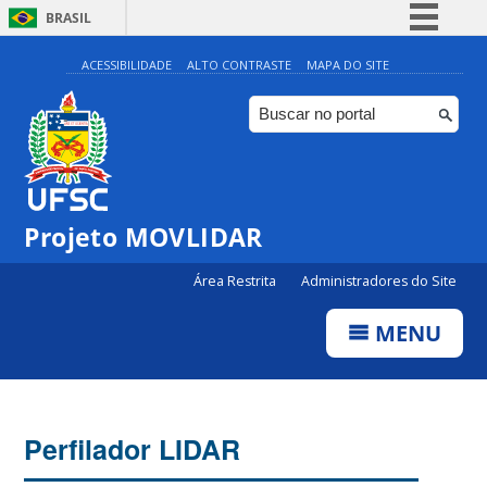
BRASIL
Simplifique!
ACESSIBILIDADE
ALTO CONTRASTE
MAPA DO SITE
Comunica BR
Participe
Acesso à informação
Legislação
Projeto MOVLIDAR
Canais
Área Restrita
Administradores do Site
MENU
Perfilador LIDAR