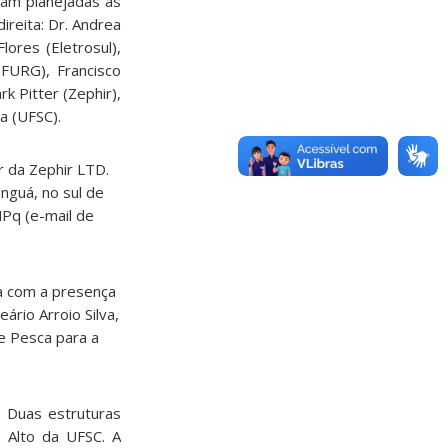
am planejadas as
ireita: Dr. Andrea
lores (Eletrosul),
(FURG), Francisco
k Pitter (Zephir),
ta (UFSC).
r da Zephir LTD.
nguá, no sul de
NPq (e-mail de
ta com a presença
rio Arroio Silva,
e Pesca para a
. Duas estruturas
 Alto da UFSC. A