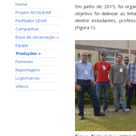
Home
Em junho de 2015, foi orga
Projeto MOVLIDAR
objetivo foi delinear as li
dentre estudantes, profess
Perfilador LIDAR
(Figura 1).
Campanhas
Base de observação »
Equipe
Produções »
Fomento
Reportagens
Logomarcas
Vídeos