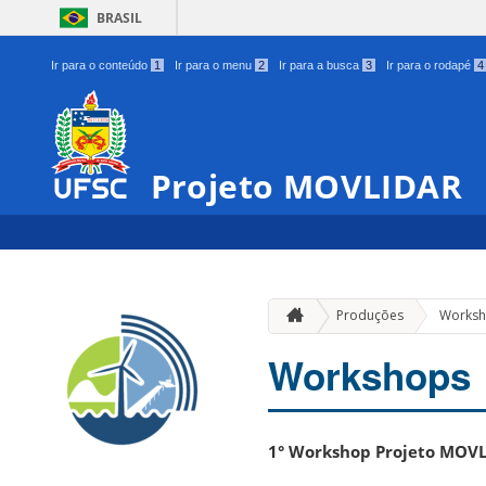
BRASIL
Ir para o conteúdo
1
Ir para o menu
2
Ir para a busca
3
Ir para o rodapé
4
Projeto MOVLIDAR
Produções
Works
Workshops
1° Workshop Projeto MOV