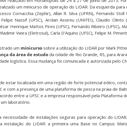
 realizado em Florianópolis de 24 a 27 de junho de 2015. For
realizado um minicurso de operação do LIDAR. Da esquerda para d
esco Cornacchia (Zephir), Allan R. Silva (UFRN), Fernando Stoll F
Felipe Nassif (UFSC), Arcilan Assireu (UNIFEI), Claudio Olinto 
 César Henrique Mattos Pires (UFSC), Fernando Ribeiro (UFSC), Mar
ladimir Vieira (Eletrosul), Carla D’Aquino (UFSC), Felipe M. Pimen
istrado um
minicurso
sobre a utilização do LIDAR por Mark Pitte
nça
da
área
de
estudo
da cidade de Rio Grande, RS, para Arara
lidade logística. Essa mudança foi comunicada e autorizada pelo C
de estar localizada em uma região de forte potencial eólico, con
e com a presença de uma plataforma de pesca na praia de Balneá
 acordo entre a UFSC e a empresa responsável pela Plataforma d
 um laboratório.
 a necessidade de instalações seguras para operação do LIDAR
ara instalação do LIDAR: a primeira uma Base no Campus Mato