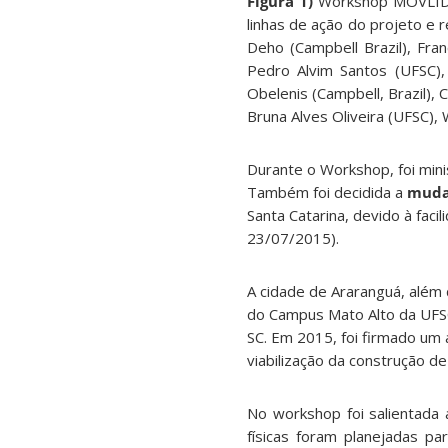
Figura 1)
Workshop MOVLIDAR
linhas de ação do projeto e 
Deho (Campbell Brazil), Franc
Pedro Alvim Santos (UFSC), 
Obelenis (Campbell, Brazil),
Bruna Alves Oliveira (UFSC), W
Durante o Workshop, foi min
Também foi decidida a
muda
Santa Catarina, devido à faci
23/07/2015).
A cidade de Araranguá, além 
do Campus Mato Alto da UFSC 
SC. Em 2015, foi firmado um
viabilização da construção de
No workshop foi salientada
físicas foram planejadas p