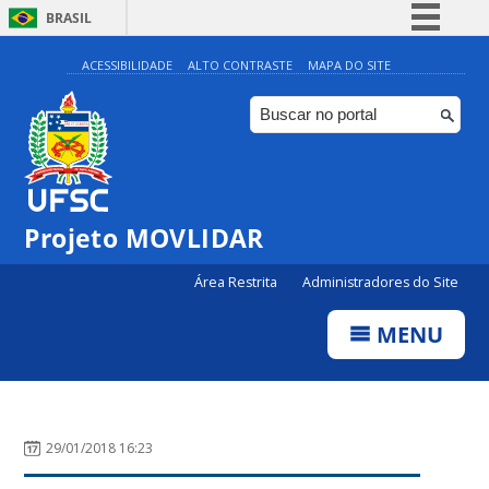
BRASIL
Simplifique!
ACESSIBILIDADE
ALTO CONTRASTE
MAPA DO SITE
Comunica BR
Participe
Acesso à informação
Legislação
Projeto MOVLIDAR
Canais
Área Restrita
Administradores do Site
MENU
29/01/2018 16:23